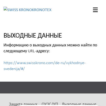
KRONOTEX
Toggle
naviga
ВЫХОДНЫЕ ДАННЫЕ
Информацию о выходных данных можно найти по
следующему URL-адресу:
https://www.swisskrono.com/de-ru/vykhodnye-
svedenija/#/
Защита данных
ОУЗС/УП
Выходные данные